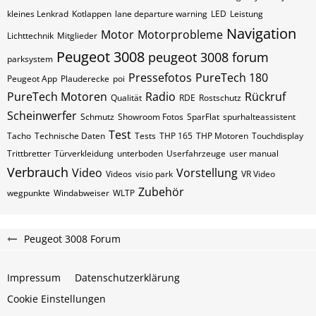
kleines Lenkrad
Kotlappen
lane departure warning
LED
Leistung
Navigation
Motor
Motorprobleme
Lichttechnik
Mitglieder
Peugeot 3008
peugeot 3008 forum
parksystem
Pressefotos
PureTech 180
Peugeot App
Plauderecke
poi
PureTech Motoren
Radio
Rückruf
Qualität
RDE
Rostschutz
Scheinwerfer
Schmutz
Showroom Fotos
SparFlat
spurhalteassistent
Test
Tacho
Technische Daten
Tests
THP 165
THP Motoren
Touchdisplay
Trittbretter
Türverkleidung
unterboden
Userfahrzeuge
user manual
Verbrauch
Video
Vorstellung
Videos
visio park
VR Video
Zubehör
wegpunkte
Windabweiser
WLTP
Peugeot 3008 Forum
Impressum
Datenschutzerklärung
Cookie Einstellungen