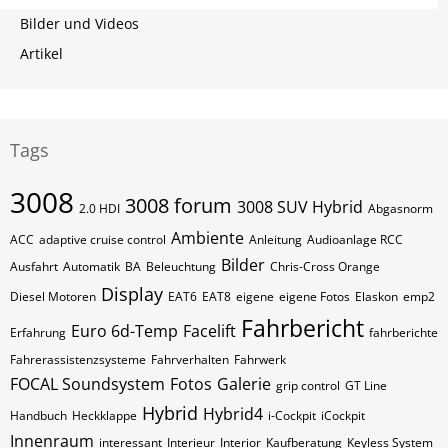
Bilder und Videos
Artikel
Tags
3008
3008 forum
3008 SUV Hybrid
2.0 HDI
Abgasnorm
Ambiente
ACC
adaptive cruise control
Anleitung
Audioanlage RCC
Bilder
Ausfahrt
Automatik
BA
Beleuchtung
Chris-Cross Orange
Display
Diesel Motoren
EAT6
EAT8
eigene
eigene Fotos
Elaskon
emp2
Fahrbericht
Euro 6d-Temp
Facelift
Erfahrung
fahrberichte
Fahrerassistenzsysteme
Fahrverhalten
Fahrwerk
FOCAL Soundsystem
Fotos
Galerie
grip control
GT Line
Hybrid
Hybrid4
Handbuch
Heckklappe
i-Cockpit
iCockpit
Innenraum
interessant
Interieur
Interior
Kaufberatung
Keyless System