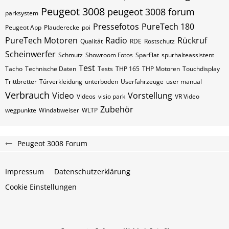
Peugeot 3008
peugeot 3008 forum
parksystem
Pressefotos
PureTech 180
Peugeot App
Plauderecke
poi
PureTech Motoren
Radio
Rückruf
Qualität
RDE
Rostschutz
Scheinwerfer
Schmutz
Showroom Fotos
SparFlat
spurhalteassistent
Test
Tacho
Technische Daten
Tests
THP 165
THP Motoren
Touchdisplay
Trittbretter
Türverkleidung
unterboden
Userfahrzeuge
user manual
Verbrauch
Video
Vorstellung
Videos
visio park
VR Video
Zubehör
wegpunkte
Windabweiser
WLTP
Peugeot 3008 Forum
Impressum
Datenschutzerklärung
Cookie Einstellungen