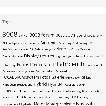
Tags
3008
3008 forum
3008 SUV Hybrid
2.0 HDI
Abgasnorm
Ambiente
ACC
adaptive cruise control
Anleitung
Audioanlage RCC
Bilder
Ausfahrt
Automatik
BA
Beleuchtung
Chris-Cross Orange
Display
Diesel Motoren
EAT6
EAT8
eigene
eigene Fotos
Elaskon
emp2
Fahrbericht
Euro 6d-Temp
Facelift
Erfahrung
fahrberichte
Fahrerassistenzsysteme
Fahrverhalten
Fahrwerk
FOCAL Soundsystem
Fotos
Galerie
grip control
GT Line
Hybrid
Hybrid4
Handbuch
Heckklappe
i-Cockpit
iCockpit
Innenraum
interessant
Interieur
Interior
Kaufberatung
Keyless System
kleines Lenkrad
Kotlappen
lane departure warning
LED
Leistung
Navigation
Motor
Motorprobleme
Lichttechnik
Mitglieder