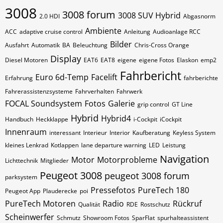
3008
3008 forum
3008 SUV Hybrid
2.0 HDI
Abgasnorm
Ambiente
ACC
adaptive cruise control
Anleitung
Audioanlage RCC
Bilder
Ausfahrt
Automatik
BA
Beleuchtung
Chris-Cross Orange
Display
Diesel Motoren
EAT6
EAT8
eigene
eigene Fotos
Elaskon
emp2
Fahrbericht
Euro 6d-Temp
Facelift
Erfahrung
fahrberichte
Fahrerassistenzsysteme
Fahrverhalten
Fahrwerk
FOCAL Soundsystem
Fotos
Galerie
grip control
GT Line
Hybrid
Hybrid4
Handbuch
Heckklappe
i-Cockpit
iCockpit
Innenraum
interessant
Interieur
Interior
Kaufberatung
Keyless System
kleines Lenkrad
Kotlappen
lane departure warning
LED
Leistung
Navigation
Motor
Motorprobleme
Lichttechnik
Mitglieder
Peugeot 3008
peugeot 3008 forum
parksystem
Pressefotos
PureTech 180
Peugeot App
Plauderecke
poi
PureTech Motoren
Radio
Rückruf
Qualität
RDE
Rostschutz
Scheinwerfer
Schmutz
Showroom Fotos
SparFlat
spurhalteassistent