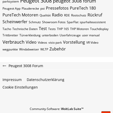
Peugeot 3008
peugeot 3008 forum
parksystem
Pressefotos
PureTech 180
Peugeot App
Plauderecke
poi
PureTech Motoren
Radio
Rückruf
Qualität
RDE
Rostschutz
Scheinwerfer
Schmutz
Showroom Fotos
SparFlat
spurhalteassistent
Test
Tacho
Technische Daten
Tests
THP 165
THP Motoren
Touchdisplay
Trittbretter
Türverkleidung
unterboden
Userfahrzeuge
user manual
Verbrauch
Video
Vorstellung
Videos
visio park
VR Video
Zubehör
wegpunkte
Windabweiser
WLTP
Peugeot 3008 Forum
Impressum
Datenschutzerklärung
Cookie Einstellungen
Community-Software:
WoltLab Suite™