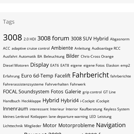
Tags
3008
3008 forum
3008 SUV Hybrid
2.0 HDI
Abgasnorm
Ambiente
ACC
adaptive cruise control
Anleitung
Audioanlage RCC
Bilder
Ausfahrt
Automatik
BA
Beleuchtung
Chris-Cross Orange
Display
Diesel Motoren
EAT6
EAT8
eigene
eigene Fotos
Elaskon
emp2
Fahrbericht
Euro 6d-Temp
Facelift
Erfahrung
fahrberichte
Fahrerassistenzsysteme
Fahrverhalten
Fahrwerk
FOCAL Soundsystem
Fotos
Galerie
grip control
GT Line
Hybrid
Hybrid4
Handbuch
Heckklappe
i-Cockpit
iCockpit
Innenraum
interessant
Interieur
Interior
Kaufberatung
Keyless System
kleines Lenkrad
Kotlappen
lane departure warning
LED
Leistung
Navigation
Motor
Motorprobleme
Lichttechnik
Mitglieder