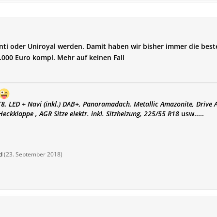
nti oder Uniroyal werden. Damit haben wir bisher immer die be
 1.000 Euro kompl. Mehr auf keinen Fall
T8,
LED + Navi (inkl.) DAB+, Panoramadach, Metallic Amazonite, Drive As
 Heckklappe , AGR Sitze elektr. inkl. Sitzheizung, 225/55 R18
usw.....
d
(
23. September 2018
)