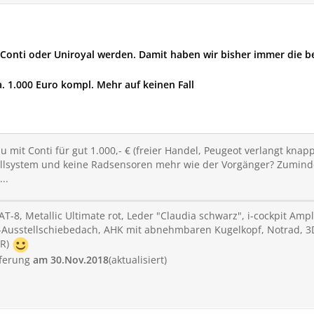
Conti oder Uniroyal werden. Damit haben wir bisher immer die b
ca. 1.000 Euro kompl. Mehr auf keinen Fall
u mit Conti für gut 1.000,- € (freier Handel, Peugeot verlangt knap
ollsystem und keine Radsensoren mehr wie der Vorgänger? Zumindes
..
T-8, Metallic Ultimate rot, Leder "Claudia schwarz", i-cockpit Amp
Ausstellschiebedach, AHK mit abnehmbaren Kugelkopf, Notrad, 3D
GR)
eferung
am 30.Nov.2018
(aktualisiert)