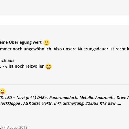
 eine Überlegung wert
 immer noch ungewöhnlich. Also unsere Nutzungsdauer ist recht k
ich aus.
,- € ist noch reizvoller
T8,
LED + Navi (inkl.) DAB+, Panoramadach, Metallic Amazonite, Drive As
 Heckklappe , AGR Sitze elektr. inkl. Sitzheizung, 225/55 R18
usw.....
d
(
7. August 2018
)