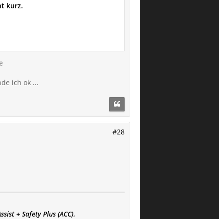
t kurz.
e
e ich ok ...
#28
sist + Safety Plus (ACC)
,