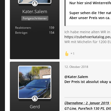
Nur hier sind Winterrei
Kater.Salem
Super sehen die 19er nat
Aber unser Preis von ca. 
Fortgeschrittener
Reaktionen
159
Ich habe meine alten WR i
Beiträge
154
https://zubehoerkatalog.p
WR mit Michelin für 1200 EU
1
12. Oktober 2018
@Kater.Salem
Der Preis ist absolut okay 
Übernahme : 2. Januar 2019
Gerd
GT-Line, PureTech 130 PS, EA