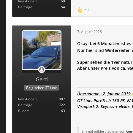
Reaktionen
159
Beiträge
154
2
7. August 2018
Okay, bei 6 Monaten ist es
Nur hier sind Winterreifen
Super sehen die 19er natürl
Aber unser Preis von ca. 950
Gerd
Belgischer GT Line
Übernahme : 2. Januar 2019
Reaktionen
887
GT-Line, PureTech 130 PS, EA
Beiträge
722
Visiopark 2, Keyless + elektr.
Bilder
63
Einmal editiert, zuletzt von
Ger