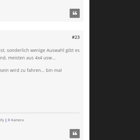
#23
ist, sonderlich wenige Auswahl gibt es
d, meisten aus 4x4 usw...
ein wird zu fahren... bin mal
ify
|
R-Kamera