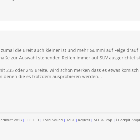
, zumal die Breit auch kleiner ist und mehr Gummi auf Felge drauf 
aße zur Auswahl stehenden Reifen immer auf SUV ausgerichtet sin
it 235 oder 245 Breite, wird schon merken dass es etwas komisch s
n denen die es trotzdem ausprobieren werden...
erlmutt Weiß
|
Full-LED
|
Focal Sound
|
DAB+
|
Keyless
|
ACC & Stop
|
i-Cockpit-Ampl