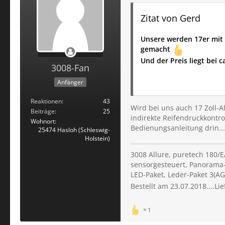
Zitat von Gerd
Unsere werden 17er mit 
gemacht
Und der Preis liegt bei 
3008-Fan
Anfänger
Reaktionen
43
Wird bei uns auch 17 Zoll-Al
Beiträge
25
indirekte Reifendruckkontr
Wohnort
Bedienungsanleitung drin....
25474 Hasloh (Schleswig-
Holstein)
3008 Allure, puretech 180/EA
sensorgesteuert, Panorama-
LED-Paket, Leder-Paket 3(A
Bestellt am 23.07.2018....Li
1