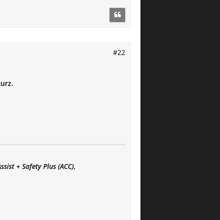
#22
urz.
sist + Safety Plus (ACC)
,