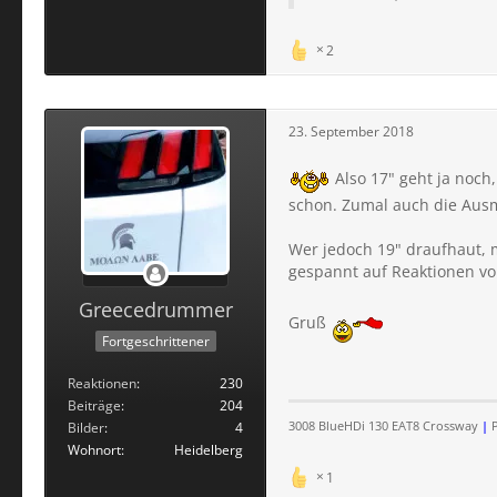
2
23. September 2018
Also 17" geht ja noch
schon. Zumal auch die Ausm
Wer jedoch 19" draufhaut, m
gespannt auf Reaktionen vo
Greecedrummer
Gruß
Fortgeschrittener
Reaktionen
230
Beiträge
204
Bilder
4
3008 BlueHDi 130 EAT8 Crossway
|
P
Wohnort
Heidelberg
1