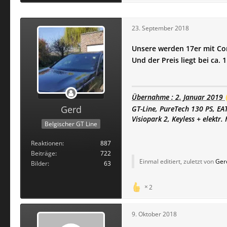
23. September 2018
Unsere werden 17er mit Co
Und der Preis liegt bei ca.
Übernahme : 2. Januar 2019
Gerd
GT-Line, PureTech 130 PS, EA
Visiopark 2, Keyless + elektr.
Belgischer GT Line
Reaktionen
887
Beiträge
722
Einmal editiert, zuletzt von
Ger
Bilder
63
2
9. Oktober 2018