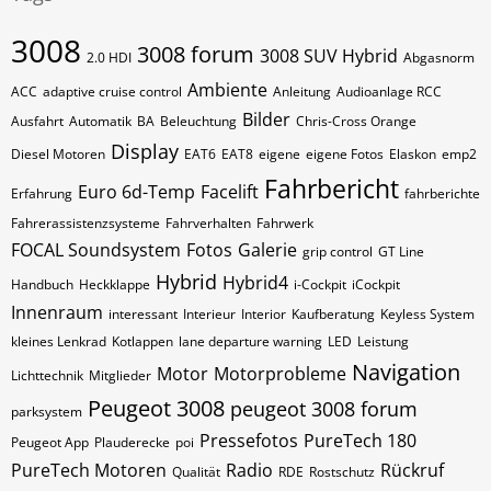
3008
3008 forum
3008 SUV Hybrid
2.0 HDI
Abgasnorm
Ambiente
ACC
adaptive cruise control
Anleitung
Audioanlage RCC
Bilder
Ausfahrt
Automatik
BA
Beleuchtung
Chris-Cross Orange
Display
Diesel Motoren
EAT6
EAT8
eigene
eigene Fotos
Elaskon
emp2
Fahrbericht
Euro 6d-Temp
Facelift
Erfahrung
fahrberichte
Fahrerassistenzsysteme
Fahrverhalten
Fahrwerk
FOCAL Soundsystem
Fotos
Galerie
grip control
GT Line
Hybrid
Hybrid4
Handbuch
Heckklappe
i-Cockpit
iCockpit
Innenraum
interessant
Interieur
Interior
Kaufberatung
Keyless System
kleines Lenkrad
Kotlappen
lane departure warning
LED
Leistung
Navigation
Motor
Motorprobleme
Lichttechnik
Mitglieder
Peugeot 3008
peugeot 3008 forum
parksystem
Pressefotos
PureTech 180
Peugeot App
Plauderecke
poi
PureTech Motoren
Radio
Rückruf
Qualität
RDE
Rostschutz