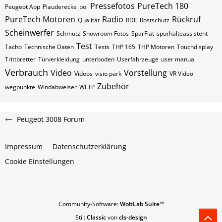
Pressefotos
PureTech 180
Peugeot App
Plauderecke
poi
PureTech Motoren
Radio
Rückruf
Qualität
RDE
Rostschutz
Scheinwerfer
Schmutz
Showroom Fotos
SparFlat
spurhalteassistent
Test
Tacho
Technische Daten
Tests
THP 165
THP Motoren
Touchdisplay
Trittbretter
Türverkleidung
unterboden
Userfahrzeuge
user manual
Verbrauch
Video
Vorstellung
Videos
visio park
VR Video
Zubehör
wegpunkte
Windabweiser
WLTP
Peugeot 3008 Forum
Impressum
Datenschutzerklärung
Cookie Einstellungen
Community-Software:
WoltLab Suite™
Stil:
Classic
von
cls-design