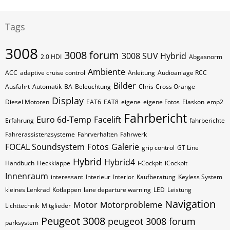
Tags
3008
3008 forum
3008 SUV Hybrid
2.0 HDI
Abgasnorm
Ambiente
ACC
adaptive cruise control
Anleitung
Audioanlage RCC
Bilder
Ausfahrt
Automatik
BA
Beleuchtung
Chris-Cross Orange
Display
Diesel Motoren
EAT6
EAT8
eigene
eigene Fotos
Elaskon
emp2
Fahrbericht
Euro 6d-Temp
Facelift
Erfahrung
fahrberichte
Fahrerassistenzsysteme
Fahrverhalten
Fahrwerk
FOCAL Soundsystem
Fotos
Galerie
grip control
GT Line
Hybrid
Hybrid4
Handbuch
Heckklappe
i-Cockpit
iCockpit
Innenraum
interessant
Interieur
Interior
Kaufberatung
Keyless System
kleines Lenkrad
Kotlappen
lane departure warning
LED
Leistung
Navigation
Motor
Motorprobleme
Lichttechnik
Mitglieder
Peugeot 3008
peugeot 3008 forum
parksystem