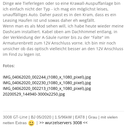
Dinge wie Tieferlegen oder so eine Krawall-Auspuffanlage bin
ich einfach nicht der Typ - ich mag ein möglichst leises,
unauffälliges Auto. Daher passt es in den Kram, dass es ein
Leasing Haufen ist und sowas daher eh wegfällt.
Wenn man es als Mod sehen will, ich habe heute wieder meine
Dashcam installiert. Kabel oben am Dachhimmel entlang, in
der Verkleidung der A-Säule runter bis zu der "Falte" im
Armaturenbrett zum 12V Anschluss vorne. Ich bin mir noch
unsicher ob das optisch vielleicht besser an den 12V Anschluss
im Find zu legen ist.
Fotos:
IMG_04062020_002244_(1080_x_1080_pixel).jpg
IMG_04062020_002230_(1080_x_1080_pixel).jpg
IMG_04062020_002213_(1080_x_1080_pixel).jpg
20200529_144940-3000x2250.jpg
3008 GT-Line
| BJ 05/2020 | 1.5/96kW | EAT8 | Grau | mit vielen
|
>> wurzelservers 3008 <<
netten Extras