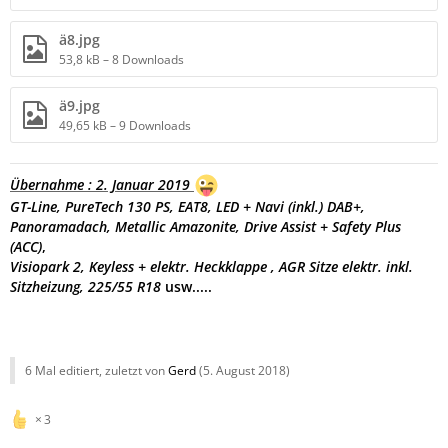
ä8.jpg
53,8 kB – 8 Downloads
ä9.jpg
49,65 kB – 9 Downloads
Übernahme : 2. Januar 2019
GT-Line, PureTech 130 PS, EAT8,
LED + Navi (inkl.) DAB+,
Panoramadach, Metallic Amazonite, Drive Assist + Safety Plus
(ACC)
,
Visiopark 2, Keyless + elektr. Heckklappe , AGR Sitze elektr. inkl.
Sitzheizung, 225/55 R18
usw.....
6 Mal editiert, zuletzt von
Gerd
(
5. August 2018
)
3