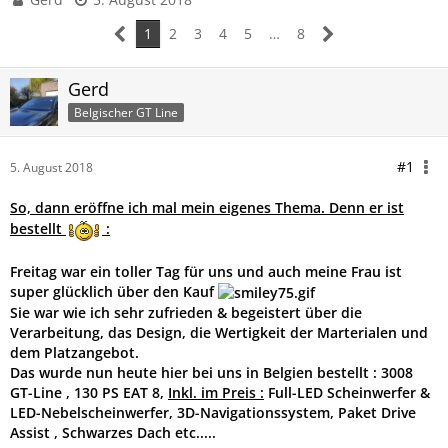
1
2
3
4
5
…
8
Gerd
Belgischer GT Line
#1
5. August 2018
So, dann eröffne ich mal mein eigenes Thema. Denn er ist
bestellt
:
Freitag war ein toller Tag für uns und auch meine Frau ist
super glücklich über den Kauf
Sie war wie ich sehr zufrieden & begeistert über die
Verarbeitung, das Design, die Wertigkeit der Marterialen und
dem Platzangebot.
Das wurde nun heute hier bei uns in Belgien bestellt : 3008
GT-Line , 130 PS EAT 8,
Inkl. im Preis :
Full-LED Scheinwerfer &
LED-Nebelscheinwerfer, 3D-Navigationssystem, Paket Drive
Assist , Schwarzes Dach etc.....