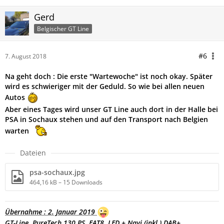
Gerd
Belgischer GT Line
#6
7. August 2018
Na geht doch : Die erste "Wartewoche" ist noch okay. Später
wird es schwieriger mit der Geduld. So wie bei allen neuen
Autos
Aber eines Tages wird unser GT Line auch dort in der Halle bei
PSA in Sochaux stehen und auf den Transport nach Belgien
warten
Dateien
psa-sochaux.jpg
464,16 kB – 15 Downloads
Übernahme : 2. Januar 2019
GT-Line, PureTech 130 PS, EAT8,
LED + Navi (inkl.) DAB+,